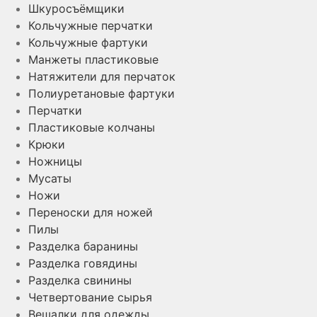
Шкуросъёмщики
Кольчужные перчатки
Кольчужные фартуки
Манжеты пластиковые
Натяжители для перчаток
Полиуретановые фартуки
Перчатки
Пластиковые колчаны
Крюки
Ножницы
Мусаты
Ножи
Переноски для ножей
Пилы
Разделка баранины
Разделка говядины
Разделка свинины
Четвертование сырья
Вешалки для одежды