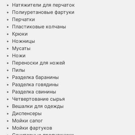
Натяжители для перчаток
Полиуретановые фартуки
Перчатки
Пластиковые колчаны
Крюки
Ножницы
Мусаты
Ножи
Переноски для ножей
Пилы
Разделка баранины
Разделка говядины
Разделка свинины
Четвертование сырья
Вешалки для одежды
Диспенсеры
Мойки сапог
Мойки фартуков
Санитарные пропускники