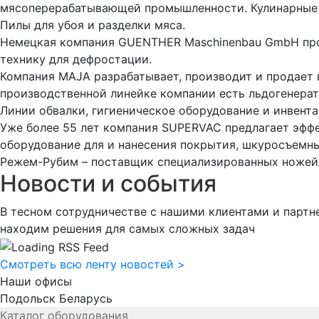
мясоперерабатывающей промышленности. Кулинарные н
Пилы для убоя и разделки мяса.
Немецкая компания GUENTHER Maschinenbau GmbH прои
технику для дефростации.
Компания MAJA разрабатывает, производит и продает в
производственной линейке компании есть льдогенера
Линии обвалки, гигиеническое оборудование и инвент
Уже более 55 лет компания SUPERVAC предлагает эффе
оборудование для и нанесения покрытия, шкуросъемны
Режем-Рубим – поставщик специализированных ножей,
Новости и события
В тесном сотрудничестве с нашими клиентами и парт
находим решения для самых сложных задач
Смотреть всю ленту новостей
>
Наши офисы
Подольск
Беларусь
Каталог оборудования