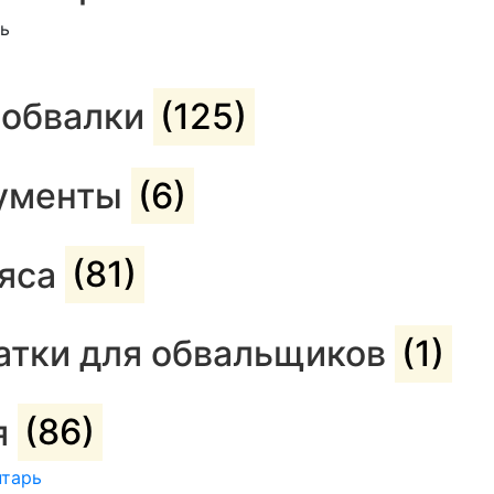
ть
 обвалки
(125)
рументы
(6)
мяса
(81)
атки для обвальщиков
(1)
я
(86)