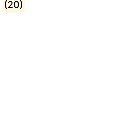
ь
(20)