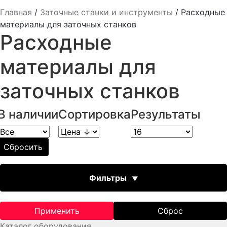
Главная
/
Заточные станки и инcтрументы
/
Расходные
материалы для заточных станков
Расходные
материалы для
заточных станков
В наличии
Сортировка
Результаты
Сбросить
Фильтры
Тип направляющей SM-111
Применить
Сброс
Каталог оборудования