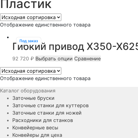
Пластик
Отображение единственного товара
Под заказ
Гибкий привод X350-X625
Этот
92 720
₽
Выбрать опции
Сравнение
товар
имеет
Отображение единственного товара
несколько
вариаций.
Каталог оборудования
Опции
Заточные бруски
можно
Заточные станки для куттеров
выбрать
Заточные станки для ножей
на
Расходники для станков
странице
Конвейерные весы
товара.
Конвейеры для цеха