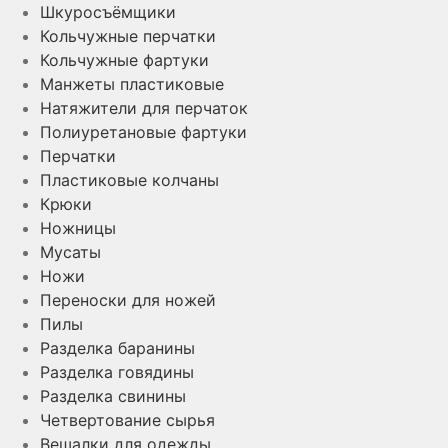
Шкуросъёмщики
Кольчужные перчатки
Кольчужные фартуки
Манжеты пластиковые
Натяжители для перчаток
Полиуретановые фартуки
Перчатки
Пластиковые колчаны
Крюки
Ножницы
Мусаты
Ножи
Переноски для ножей
Пилы
Разделка баранины
Разделка говядины
Разделка свинины
Четвертование сырья
Вешалки для одежды