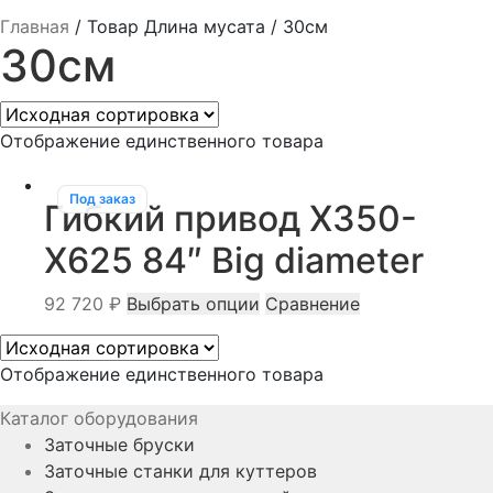
Главная
/
Товар Длина мусата
/
30см
30см
Отображение единственного товара
Под заказ
Гибкий привод X350-
X625 84″ Big diameter
Этот
92 720
₽
Выбрать опции
Сравнение
товар
имеет
Отображение единственного товара
несколько
вариаций.
Каталог оборудования
Опции
Заточные бруски
можно
Заточные станки для куттеров
выбрать