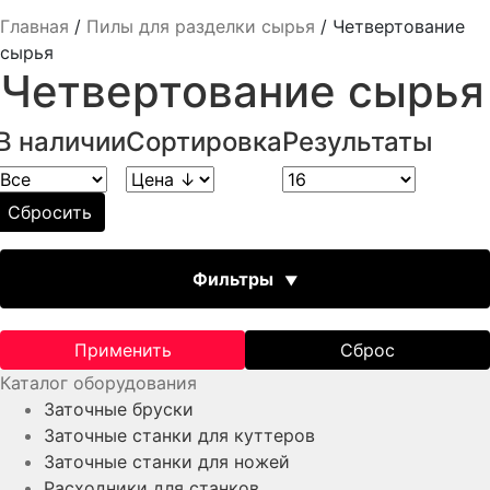
Главная
/
Пилы для разделки сырья
/
Четвертование
сырья
Четвертование сырья
В наличии
Сортировка
Результаты
Сбросить
Фильтры
Электроподключение
Применить
Сброс
Каталог оборудования
Заточные бруски
Заточные станки для куттеров
Заточные станки для ножей
Расходники для станков