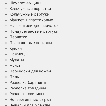
Шкуросъёмщики
Кольчужные перчатки
Кольчужные фартуки
Манжеты пластиковые
Натяжители для перчаток
Полиуретановые фартуки
Перчатки
Пластиковые колчаны
Крюки
Ножницы
Мусаты
Ножи
Переноски для ножей
Пилы
Разделка баранины
Разделка говядины
Разделка свинины
Четвертование сырья
Вешалки для одежды