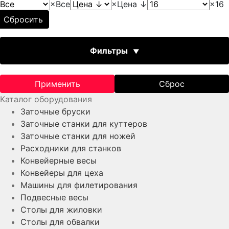
×
Все
×
Цена ↓
×
16
Сбросить
Фильтры
Ограничитель глубины
Применить
Сброс
Каталог оборудования
Заточные бруски
Заточные станки для куттеров
Заточные станки для ножей
Расходники для станков
Конвейерные весы
Тип присоединения
Конвейеры для цеха
Машины для филетирования
Подвесные весы
Столы для жиловки
Столы для обвалки