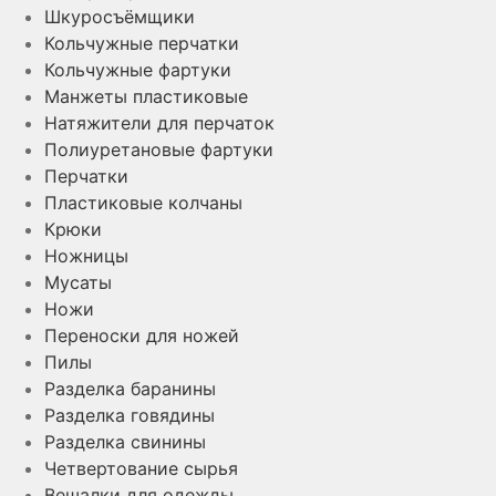
Шкуросъёмщики
Кольчужные перчатки
Кольчужные фартуки
Манжеты пластиковые
Натяжители для перчаток
Полиуретановые фартуки
Перчатки
Пластиковые колчаны
Крюки
Ножницы
Мусаты
Ножи
Переноски для ножей
Пилы
Разделка баранины
Разделка говядины
Разделка свинины
Четвертование сырья
Вешалки для одежды