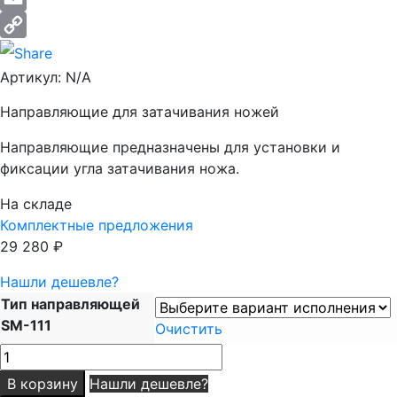
Email
Copy
Артикул:
N/A
Link
Направляющие для затачивания ножей
Направляющие предназначены для установки и
фиксации угла затачивания ножа.
На складе
Комплектные предложения
29 280
₽
Нашли дешевле?
Тип направляющей
SM-111
Очистить
Количество
товара
В корзину
Нашли дешевле?
Направляющие