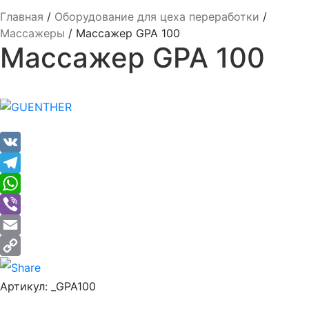
Главная
/
Оборудование для цеха переработки
/
Массажеры
/
Массажер GPA 100
Массажер GPA 100
VK
Telegram
WhatsApp
Viber
Email
Copy
Артикул:
_GPA100
Link