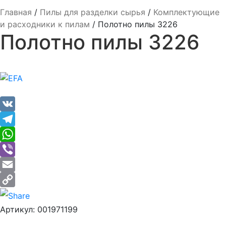
Главная
/
Пилы для разделки сырья
/
Комплектующие
и расходники к пилам
/
Полотно пилы 3226
Полотно пилы 3226
VK
Telegram
WhatsApp
Viber
Email
Copy
Артикул:
001971199
Link