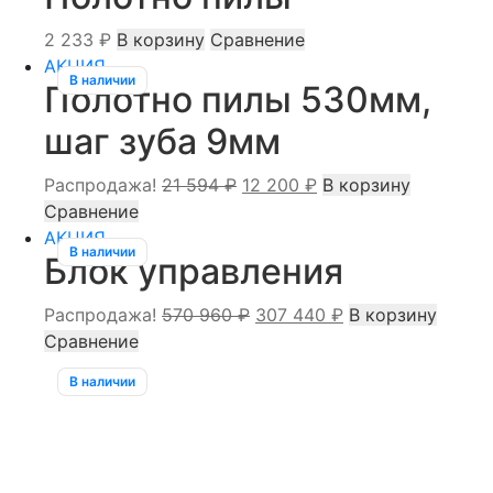
2 233
₽
В корзину
Сравнение
АКЦИЯ
В наличии
Полотно пилы 530мм,
шаг зуба 9мм
Первоначальная
Текущая
Распродажа!
21 594
₽
12 200
₽
В корзину
цена
цена:
Сравнение
составляла
12
АКЦИЯ
В наличии
Блок управления
21
200 ₽.
594 ₽.
Первоначальная
Текущая
Распродажа!
570 960
₽
307 440
₽
В корзину
цена
цена:
Сравнение
составляла
307
В наличии
570
440 ₽.
960 ₽.