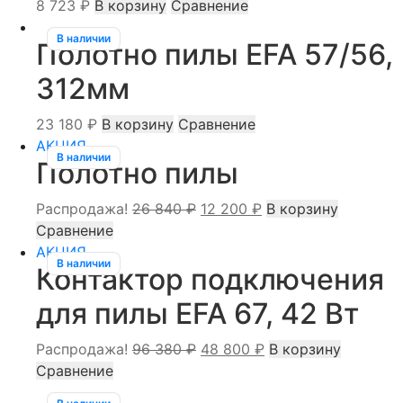
8 723
₽
В корзину
Сравнение
В наличии
Полотно пилы EFA 57/56,
312мм
23 180
₽
В корзину
Сравнение
АКЦИЯ
В наличии
Полотно пилы
Первоначальная
Текущая
Распродажа!
26 840
₽
12 200
₽
В корзину
цена
цена:
Сравнение
составляла
12
АКЦИЯ
В наличии
Контактор подключения
26
200 ₽.
840 ₽.
для пилы EFA 67, 42 Вт
Первоначальная
Текущая
Распродажа!
96 380
₽
48 800
₽
В корзину
цена
цена:
Сравнение
составляла
48