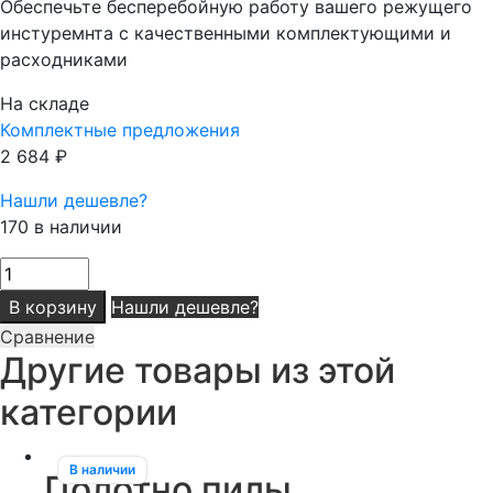
Обеспечьте бесперебойную работу вашего режущего
инстуремнта с качественными комплектующими и
расходниками
На складе
Комплектные предложения
2 684
₽
Нашли дешевле?
170 в наличии
Количество
товара
В корзину
Нашли дешевле?
Полотно
Сравнение
пилы
Другие товары из этой
3226
категории
В наличии
Полотно пилы