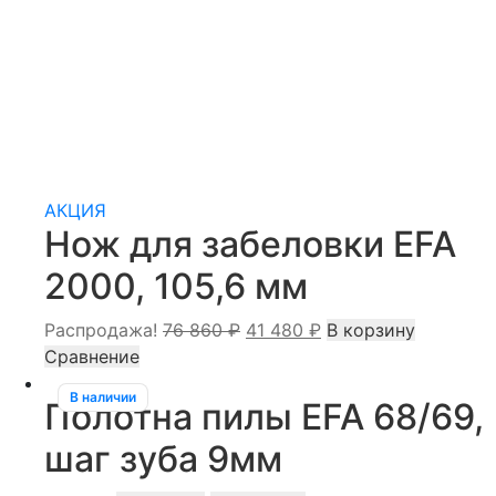
АКЦИЯ
Нож для забеловки EFA
2000, 105,6 мм
Первоначальная
Текущая
Распродажа!
76 860
₽
41 480
₽
В корзину
цена
цена:
Сравнение
составляла
41
В наличии
Полотна пилы EFA 68/69,
76
480 ₽.
860 ₽.
шаг зуба 9мм