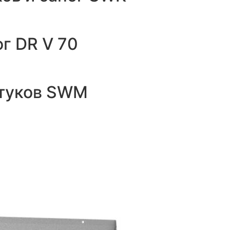
г DR V 70
ртуков SWM