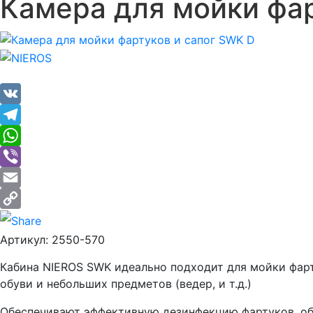
Камера для мойки фар
VK
Telegram
WhatsApp
Viber
Email
Copy
Артикул:
2550-570
Link
Кабина NIEROS SWK идеально подходит для мойки фар
обуви и небольших предметов (ведер, и т.д.)
Обеспечивают эффективную дезинфекцию фартуков, об