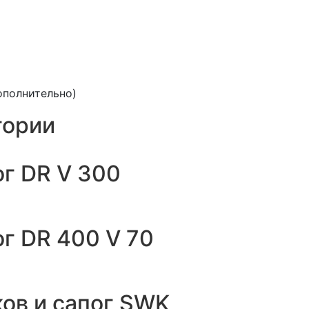
ополнительно)
гории
ог DR V 300
ог DR 400 V 70
ов и сапог SWK