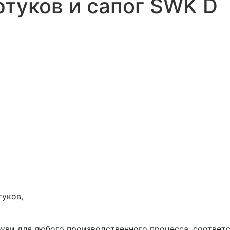
туков и сапог SWK D
туков,
уви для любого производственного процесса, соответ