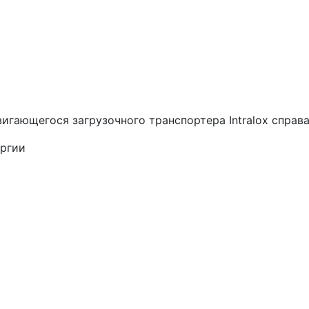
гающегося загрузочного транспортера Intralox справа
ергии