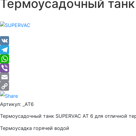
Термоусадочный танк
VK
Telegram
WhatsApp
Viber
Email
Copy
Артикул:
_AT6
Link
Термоусадочный танк SUPERVAC AT 6 для отличной те
Термоусадка горячей водой