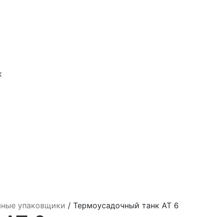
к
мные упаковщики
/
Термоусадочный танк AT 6