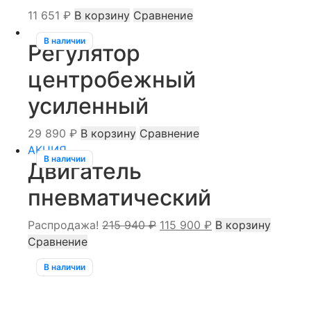
11 651
₽
В корзину
Сравнение
В наличии
Регулятор
центробежный
усиленный
29 890
₽
В корзину
Сравнение
АКЦИЯ
В наличии
Двигатель
пневматический
Первоначальная
Текущая
Распродажа!
215 940
₽
115 900
₽
В корзину
цена
цена:
Сравнение
составляла
115
В наличии
215
900 ₽.
940 ₽.