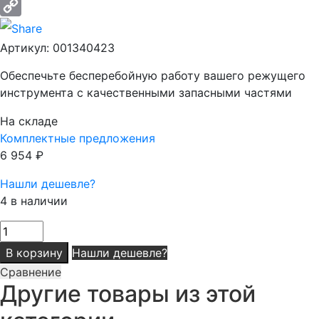
Email
Copy
Артикул:
001340423
Link
Обеспечьте бесперебойную работу вашего режущего
инструмента с качественными запасными частями
На складе
Комплектные предложения
6 954
₽
Нашли дешевле?
4 в наличии
Количество
товара
В корзину
Нашли дешевле?
Подшипник
Сравнение
Другие товары из этой