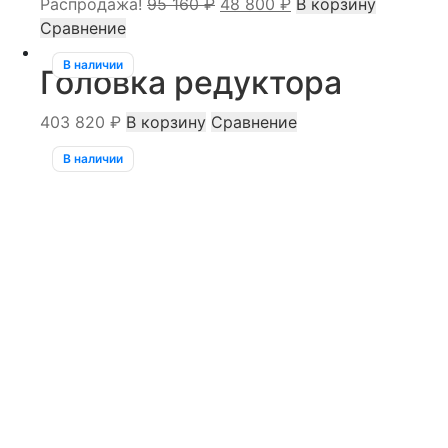
Первоначальная
Текущая
Распродажа!
95 160
₽
48 800
₽
В корзину
цена
цена:
Сравнение
составляла
48
В наличии
Головка редуктора
95
800 ₽.
160 ₽.
403 820
₽
В корзину
Сравнение
В наличии