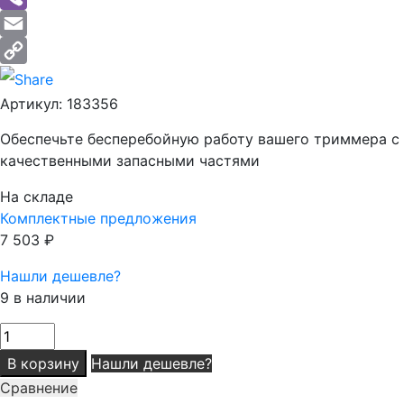
Viber
Email
Copy
Артикул:
183356
Link
Обеспечьте бесперебойную работу вашего триммера с
качественными запасными частями
На складе
Комплектные предложения
7 503
₽
Нашли дешевле?
9 в наличии
Количество
товара
В корзину
Нашли дешевле?
Торцевая
Сравнение
крышка