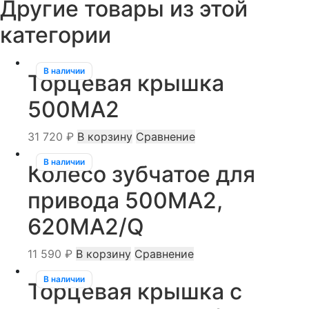
Другие товары из этой
620
M2
категории
В наличии
Торцевая крышка
500MА2
31 720
₽
В корзину
Сравнение
В наличии
Колесо зубчатое для
привода 500MA2,
620MA2/Q
11 590
₽
В корзину
Сравнение
В наличии
Торцевая крышка c