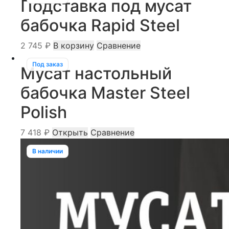
Подставка под мусат
бабочка Rapid Steel
2 745
₽
В корзину
Сравнение
Под заказ
Мусат настольный
бабочка Master Steel
Polish
7 418
₽
Открыть
Сравнение
В наличии