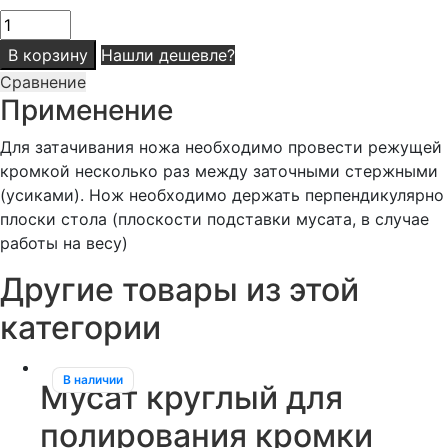
Количество
товара
В корзину
Нашли дешевле?
Мусат
Сравнение
настольный
Применение
бабочка
Rapid
Для затачивания ножа необходимо провести режущей
Steel
кромкой несколько раз между заточными стержными
Action
(усиками). Нож необходимо держать перпендикулярно
S
плоски стола (плоскости подставки мусата, в случае
работы на весу)
Другие товары из этой
категории
В наличии
Мусат круглый для
полирования кромки