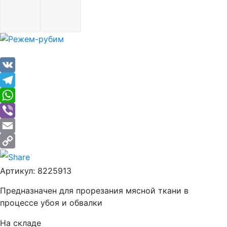
VK
Telegram
WhatsApp
Viber
Email
Copy
Артикул:
8225913
Link
Предназначен для прорезания мясной ткани в
процессе убоя и обвалки
На складе