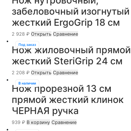
Нож нутровочный,
забеловочный изогнутый
жесткий ErgoGrip 18 см
2 928
₽
Открыть
Сравнение
Под заказ
Нож жиловочный прямой
жесткий SteriGrip 24 см
2 208
₽
Открыть
Сравнение
В наличии
Нож прорезной 13 см
прямой жесткий клинок
ЧЕРНАЯ ручка
939
₽
В корзину
Сравнение