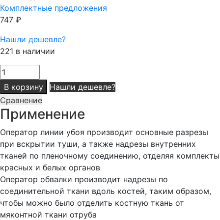
Комплектные предложения
747
₽
Нашли дешевле?
221 в наличии
Количество
товара
В корзину
Нашли дешевле?
Нож
Сравнение
обвалочный
Применение
13
см
Оператор линии убоя производит основные разрезы
прямой
при вскрытии туши, а также надрезы внутренних
жесткий
тканей по пленочному соединению, отделяя комплекты
широкий
красных и белых органов
клинок
Оператор обвалки производит надрезы по
СИНЯЯ
соединительной ткани вдоль костей, таким образом,
ручка
чтобы можно было отделить костную ткань от
мяконтной ткани отруба