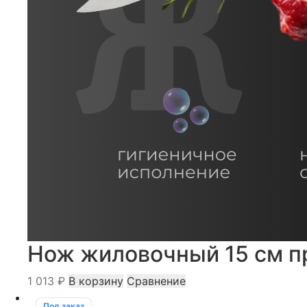
Нож жиловочный 15 см п
1 013
₽
В корзину
Сравнение
Под заказ