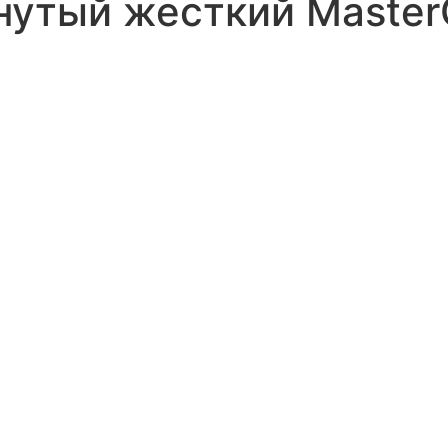
утый жесткий MasterG