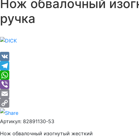
Нож обвалочный изогн
ручка
VK
Telegram
WhatsApp
Viber
Email
Copy
Артикул:
82891130-53
Link
Нож обвалочный изогнутый жесткий