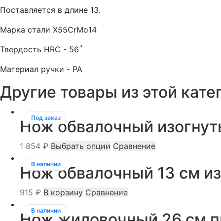
ручка
Поставляется в длине 13.
Марка стали Х55СrMo14
Твердость HRC - 56 ֯
Материал ручки - PA
Другие товары из этой кате
Под заказ
Нож обвалочный изогнуты
Этот
1 854
₽
Выбрать опции
Сравнение
товар
В наличии
Нож обвалочный 13 см и
имеет
несколько
915
₽
В корзину
Сравнение
вариаций.
Опции
В наличии
Нож жиловочный 26 см п
можно