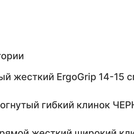
гории
й жесткий ErgoGrip 14-15 
зогнутый гибкий клинок ЧЕР
рямой жесткий широкий кл