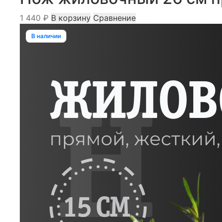
выбрать
1 440
₽
В корзину
Сравнение
на
странице
В наличии
товара.