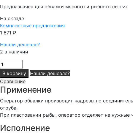
Предназначен для обвалки мясного и рыбного сырья
На складе
Комплектные предложения
1 671
₽
Нашли дешевле?
2 в наличии
Количество
товара
В корзину
Нашли дешевле?
Нож
Сравнение
обвалочный
Применение
изогнутый
жесткий
Оператор обвалки производит надрезы по соединитель
MasterGrip
отруба.
13
При пластовании рыбы, оператор отделяет не нужные ча
см
Исполнение
оранжевая