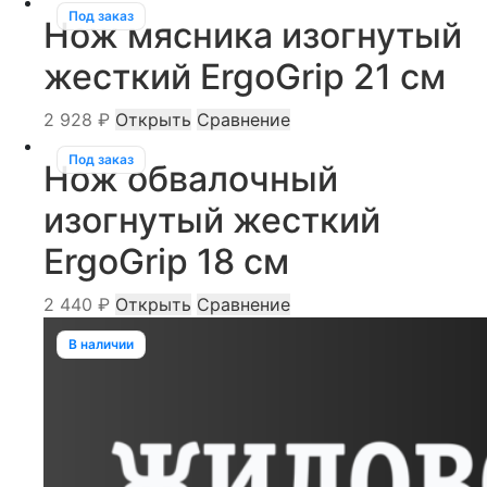
Под заказ
Нож мясника изогнутый
жесткий ErgoGrip 21 см
2 928
₽
Открыть
Сравнение
Под заказ
Нож обвалочный
изогнутый жесткий
ErgoGrip 18 см
2 440
₽
Открыть
Сравнение
В наличии