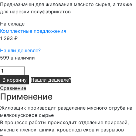
Предназначен для жилования мясного сырья, а также
для нарезки полуфабрикатов
На складе
Комплектные предложения
1 293
₽
Нашли дешевле?
599 в наличии
Количество
товара
В корзину
Нашли дешевле?
Нож
Сравнение
разделочный/
Применение
жиловочный
26
Жиловщик производит разделение мясного отруба на
см
мелкокусковое сырье
изогнутый
В процессе работы происходит отделение прирезей,
жесткий
мясных пленок, шпика, кровоподтеков и разрывов
клинок