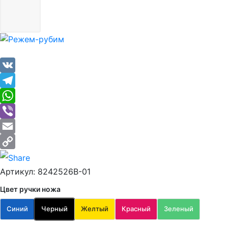
VK
Telegram
WhatsApp
Viber
Email
Copy
Артикул:
8242526B-01
Link
Цвет ручки ножа
Синий
Черный
Желтый
Красный
Зеленый